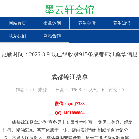
墨云轩会馆
网站首页
桑拿休闲
养生会所
养生知识
联系我们
网站合作
更新时间：2026-8-9 现已经收录915条成都锦江桑拿信息
成都锦江桑拿
作者：aqi 来源： 日期：2026-8-9 人气：
6
评论：
0
微信：guoj7383
QQ:1401088864
成都锦江桑拿定位"商务男士专属养生空间"，集男士美容、经络
理疗、精油SPA、茶艺休憩于一体。店内实行预约制或前台登记分
流，不设大厅混浴区，整体氛围安静低调，适合商务接待或独自解