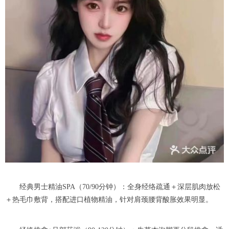
经典男士精油SPA（70/90分钟）：全身经络疏通＋深层肌肉放松
＋热毛巾敷背，搭配进口植物精油，针对肩颈腰背酸胀效果明显。