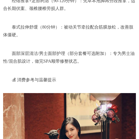
经络推拿+足部药浴（90-120分钟）：先草本泡脚再分段推拿，适
合长期伏案、颈椎腰椎劳损人群。
泰式拉伸舒缓（80分钟）：被动关节牵拉配合筋膜放松，改善肢
体僵硬。
面部深层清洁/男士面部护理（部分套餐可选附加）：专为男士油
性/混合肌设计，做完SPA顺带修整状态。
💰 消费参考与温馨提示