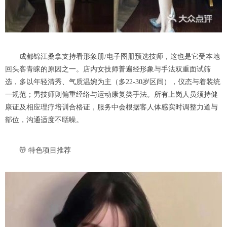
成都锦江桑拿支持看形象册/电子图册预选技师，这也是它受本地
回头客青睐的原因之一。店内女技师普遍经形象与手法双重面试筛
选，多以年轻清秀、气质温婉为主（多22-30岁区间），仪态与着装统
一规范；男技师则偏重经络与运动康复类手法。所有上岗人员须持健
康证及相应理疗培训合格证，服务中会根据客人体感实时调整力道与
部位，沟通适度不聒噪。
💆 特色项目推荐