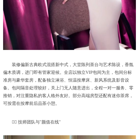
装修偏新古典欧式混搭新中式，大堂陈列茶台与艺术陈设，香氛
偏木质调，进门即有管家迎候。全店以独立VIP包间为主，包间分标
准房与豪华套房，配备独立淋浴、恒温按摩床、新风系统及影音设
备。包间隔音处理较好，关上门无人随意进出，全程一对一服务、零
推销，对注重隐私的客人格外友好。部分高端房型还配有迷你茶席，
可按需在按摩前后品茶小憩。
👩‍⚕️ 技师团队与"颜值在线"