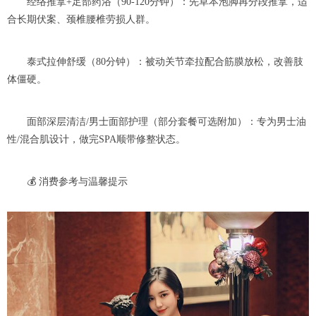
经络推拿+足部药浴（90-120分钟）：先草本泡脚再分段推拿，适
合长期伏案、颈椎腰椎劳损人群。
泰式拉伸舒缓（80分钟）：被动关节牵拉配合筋膜放松，改善肢
体僵硬。
面部深层清洁/男士面部护理（部分套餐可选附加）：专为男士油
性/混合肌设计，做完SPA顺带修整状态。
💰 消费参考与温馨提示