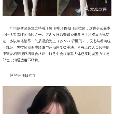
广州越秀区桑拿支持看形象册/电子图册预选技师，这也是它受本
地回头客青睐的原因之一。店内女技师普遍经形象与手法双重面试筛
选，多以年轻清秀、气质温婉为主（多22-30岁区间），仪态与着装统
一规范；男技师则偏重经络与运动康复类手法。所有上岗人员须持健
康证及相应理疗培训合格证，服务中会根据客人体感实时调整力道与
部位，沟通适度不聒噪。
💆 特色项目推荐