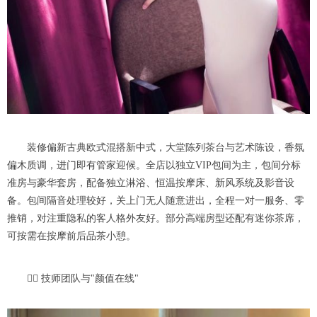
装修偏新古典欧式混搭新中式，大堂陈列茶台与艺术陈设，香氛
偏木质调，进门即有管家迎候。全店以独立VIP包间为主，包间分标
准房与豪华套房，配备独立淋浴、恒温按摩床、新风系统及影音设
备。包间隔音处理较好，关上门无人随意进出，全程一对一服务、零
推销，对注重隐私的客人格外友好。部分高端房型还配有迷你茶席，
可按需在按摩前后品茶小憩。
👩‍⚕️ 技师团队与"颜值在线"