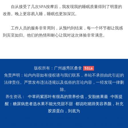
自从接受了几次SPA按摩后，我发现我的睡眠质量得到了明显的
改善。晚上更容易入睡，睡眠也更加深沉。
工作人员的服务非常周到，从预约到结束，每一个环节都让我感
到宾至如归。他们的热情和耐心让我对这次体验非常满意。
版权所有：广州越秀区桑拿
51La
免责声明：站内内容如有侵权请与我们联系，本站不承担由此引起的
法律责任。严禁发布违法违规以及低俗的言论内容，一经发现一律删
除。
养生资讯： ·
中草药紫苏叶有很高的营养价值，安胎效果最
·
中医提
醒：糖尿病患者选水果不能光凭甜不甜
·
都说吃猪蹄美容养颜，补充
胶原蛋白，到底为
杭州萧山区桑拿网
西安莲湖区高端桑拿
西安碑林男士spa
西安阎良水
疗
成都金牛区附近的桑拿
杭州临平足疗
南昌水疗
南京建邺桑拿哪家