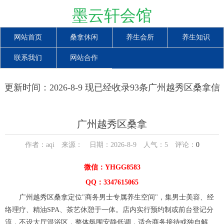
墨云轩会馆
网站首页
桑拿休闲
养生会所
养生知识
联系我们
网站合作
更新时间：2026-8-9 现已经收录93条广州越秀区桑拿信
息
广州越秀区桑拿
作者：aqi 来源： 日期：2026-8-9 人气：
5
评论：
0
微信：YHGG8583
QQ：3347615065
广州越秀区桑拿定位"商务男士专属养生空间"，集男士美容、经
络理疗、精油SPA、茶艺休憩于一体。店内实行预约制或前台登记分
流，不设大厅混浴区，整体氛围安静低调，适合商务接待或独自解