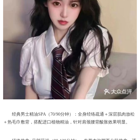
经典男士精油SPA（70/90分钟）：全身经络疏通＋深层肌肉放松
＋热毛巾敷背，搭配进口植物精油，针对肩颈腰背酸胀效果明显。