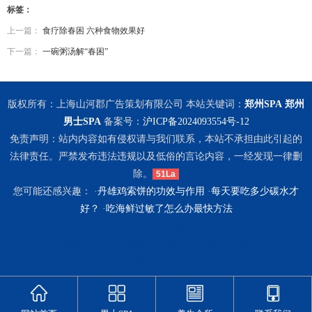
标签：
上一篇：
食疗除春困 六种食物效果好
下一篇：
一碗粥汤解“春困”
版权所有：上海山河郡广告策划有限公司 本站关键词：
郑州SPA
郑州
男士SPA
备案号：
沪ICP备2024093554号-12
免责声明：站内内容如有侵权请与我们联系，本站不承担由此引起的
法律责任。严禁发布违法违规以及低俗的言论内容，一经发现一律删
除。
51La
您可能还感兴趣： ·
丹雄鸡索饼的功效与作用
·
每天要吃多少碳水才
好？
·
吃海鲜过敏了怎么办最快方法
天津河东区桑拿会所
上海崇明区桑拿
杭州江干桑拿价格
广州海珠足
疗
上海长宁桑拿
深圳盐田桑拿
广州黄埔区桑拿
成都温江区柔式spa
北京朝阳spa
杭州水疗