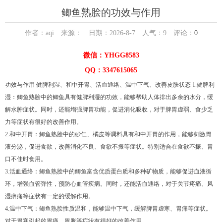
鲫鱼熟脍的功效与作用
作者：aqi 来源： 日期：2026-8-7 人气：
9
评论：
0
微信：YHGG8583
QQ：3347615065
功效与作用 健脾利湿、和中开胃、活血通络、温中下气、改善皮肤状态 1.健脾利
湿：鲫鱼熟脍中的鲫鱼具有健脾利湿的功效，能够帮助人体排出多余的水分，缓
解水肿症状。同时，还能增强脾胃功能，促进消化吸收，对于脾胃虚弱、食少乏
力等症状有很好的改善作用。
2.和中开胃：鲫鱼熟脍中的砂仁、橘皮等调料具有和中开胃的作用，能够刺激胃
液分泌，促进食欲，改善消化不良、食欲不振等症状。特别适合在食欲不振、胃
口不佳时食用。
3.活血通络：鲫鱼熟脍中的鲫鱼富含优质蛋白质和多种矿物质，能够促进血液循
环，增强血管弹性，预防心血管疾病。同时，还能活血通络，对于关节疼痛、风
湿痹痛等症状有一定的缓解作用。
4.温中下气：鲫鱼熟脍性质温和，能够温中下气，缓解脾胃虚寒、胃痛等症状。
对于胃寒引起的胃痛、胃胀等症状有很好的改善作用。