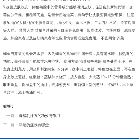
5.改善皮肤状态：鲫鱼熟脍中的营养成分能够滋润皮肤，促进皮肤新陈代谢，改
善皮肤干燥、粗糙等问题。适量食用这道菜，有助于让皮肤变得光滑细腻。 注意
事项 适宜人群 适宜于脾胃虚弱、消化不良、食欲不振、产后乳汁不足、关节疼痛
等人群。 禁忌人群 对鲫鱼过敏的人群应避免食用；阳虚体质、内热体质、感冒发
热、肿瘤患者以及皮肤病患者等也应谨慎食用或避免食用。 不宜同食 芥菜
鲫鱼与芥菜同食会发水肿，因为鲫鱼的食物药性属干温，具有消水肿、解热毒的
功能，而芥菜则可能加重水肿症状。 食用方法 清蒸鲫鱼熟脍 鲫鱼处理干净，在
鱼身上划几刀，用盐和料酒腌制 15 分钟；盘中铺上姜丝，将鱼放在上面，再在鱼
身上放上葱丝、红椒丝；蒸锅加水烧开，放入鱼盘，大火蒸 10 - 15 分钟至鱼熟；
取出鱼盘，倒掉盘中的汤汁，去掉葱姜丝，重新铺上新的葱丝、红椒丝，淋上蒸
鱼豉油，浇上热油即可。
标签：
上一篇：
母猪乳汁方的功效与作用
下一篇：
哮喘的症状有哪些